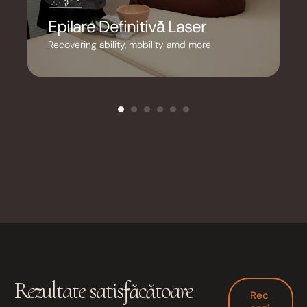
Epilare Definitivă Laser
Recovering ability, mobility amd more
Epilarea definitivă laser oferită de YV PureSkin
este o soluție modernă și eficientă pentru
reducerea permanentă a firelor de păr nedorite.
Tehnologia Triplu Laser acționează direct asupra
foliculului pilos, oferind rezultate vizibile încă din
primele ședințe, cu confort maxim și siguranță
pentru toate tipurile de piele.
Detalii
Rezultate satisfăcătoare
Rec