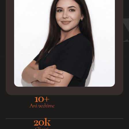
10
+
Ani vechime
20
k