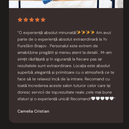
“O experiență absolut minunată!
Am avut
parte de o experiență absolut extraordinară la Yv
PureSkin Brașov . Personalul este extrem de
amabil,bine pregătit și mereu atent la detalii . M-am
simțit răsfățată și în siguranță la fiecare pas iar
rezultatele sunt extraordinare. Locația este absolut
superbă ,elegantă și primitoare cu o atmosferă ce te
face să te relaxezi încă de la intrare. Recomand cu
toată încrederea aceste salon tuturor celor care își
doresc servicii de top,rezultate reale ,cele mai bune
sfaturi și o experiență unică! Recomand!
”
Camelia Cristian