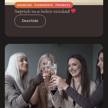
ANUNȚURI
EVENIMENTE
PROMOȚII
Surprizele nu se încheie niciodată!
Deschide