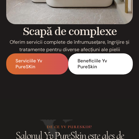
Scapă de complexe
Oferim servicii complete de înfrumusețare, îngrijire și
tratamente pentru diverse afecțiuni ale pielii
Serviciile Yv
Beneficiile Yv
PureSKin
PureSkin
DE CE YV PURESKIN?
Salonul Yv PureSkin este ales de