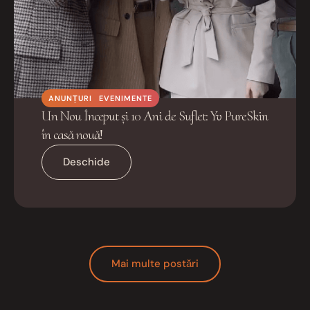
ANUNȚURI
EVENIMENTE
Un Nou Început și 10 Ani de Suflet: Yv PureSkin
în casă nouă!
Deschide
Mai multe postări