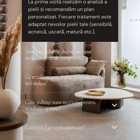
La prima vizită realizăm o analiză a
pielii și recomandăm un plan
personalizat. Fiecare tratament este
adaptat nevoilor pielii tale (sensibilă,
acneică, uscată, matură etc.).
Sunt procedurile dureroase sau
necesită timp de recuperare?
Ce rezultate pot obține și în cât timp le
voi vedea?
Câte ședințe sunt necesare pentru
rezultate optime?
Cum pot face o programare?