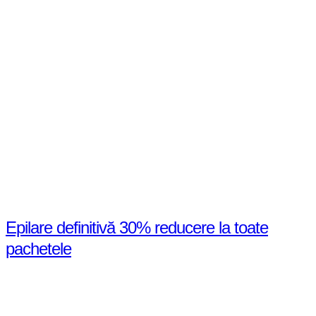
Despre remodelare și echilibru La Yv PureSkin, fiecare tratament
este gândit pentru a-ți transforma nu doar aspectul, ci și starea de
bine.Eximia este mai mult decât o procedură corporală — este un
sistem avansat care acționează simultan asupra grăsimii localizate,
celulitei și fermității pielii. Fiecare ședință contribuie la remodelarea
progresivă a corpului și la îmbunătățirea …
Un program complet de remodelare corporală și revitalizare,
conceput pentru a-ți redefini silueta și a-ți reda încrederea în tine.
Detalii
Epilare definitivă 30% reducere la toate
pachetele
Despre consecvență și rezultate reale La Yv PureSkin, epilarea
definitivă este un proces care oferă cele mai bune rezultate atunci