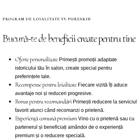
când este realizat constant și corect.Tehnologia utilizată acționează
asupra rădăcinii firului de păr în diferite etape de creștere, motiv
pentru care este necesar un protocol de mai multe ședințe.
PROGRAM DE LOIALITATE YV PURESKIN
Pachetul de 6 ședințe este conceput …
Bucură-te de piele fină, netedă și fără griji, alegând un protocol
Bucură-te de beneficii create pentru tine
complet de epilare definitivă.
Detalii
Oferte personalizate
Primești promoții adaptate
istoricului tău în salon, create special pentru
preferințele tale.
Recompense pentru loialitate
Fiecare vizită îți aduce
avantaje noi și reduceri progresive.
Bonus pentru recomandări
Primești reducere la serviciul
favorit atunci când recomanzi o prietenă.
Experiență comună premium
Vino cu o prietenă sau cu
partenerul și beneficiați amândoi de o experiență
premium și o reducere specială.