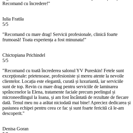
Recomand cu încredere!"
Iulia Fratila
5/5
"Recomand cu mare drag! Servicii profesionale, clinică foarte
frumoasă! Toata experiența a fost minunata!"
Chictopiana Prichindel
5/5
"Recomand cu toată încrederea salonul YV Pureskin! Fetele sunt
excepționale: prietenoase, profesioniste și mereu atente la nevoile
clientelor. Locația este elegantă, curată și luxuriantă, iar serviciile
sunt de top. Revin cu mare drag pentru serviciile de laminarea
sprâncenelor la Elena, tratamente faciale precum peelingul și
microneedlingul la Ioana, și am fost încântată de rezultate de fiecare
dată. Tenul meu nu a arătat niciodată mai bine! Apreciez dedicarea și
pasiunea echipei pentru ceea ce fac și sunt foarte fericită că le-am
descoperit."
Denisa Goran