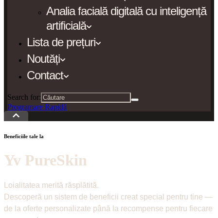
Analia facială digitală cu inteligență
artificială
Lista de prețuri
Noutăți
Contact
Search for:
Programare Rapidă
Beneficiile tale la
Yv PureSkin
Loialitatea merită răsplătită.
Descoperă un sistem de beneficii creat special pentru tine —
de la oferte personalizate până la recompense pentru fiecare