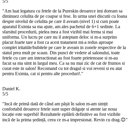
5/5
"Am luat legatura cu fetele de la Pureskin deoarece imi doream sa
diminuez celulita de pe coapse si fese. In urma unei discutii cu Ioana
despre nivelul de celulita pe care il aveam (nivel 1) si cum poate
aparatul Eximia sa ma ajute, am ales pachetul de 6+1 sedinte. La
sfarsitul procedurii, pielea mea a fost vizibil mai ferma si mai
uniforma. Un lucru pe care nu il asteptam deloc si m-a surprins
placut foarte tare a fost ca acest tratament mi-a redus aproape
complet iritatiile/bubitele pe care le aveam in zonele respective de la
statul prea mult pe scaun. Din punct de vedere al salonului, toate
fetele cu care am interactionat au fost foarte prietenoase si m-au
facut sa ma simt in largul meu. Ca sa nu mai zic de cat de frumos si
curat este in salon! Recomand cu tot dragul si voi reveni si eu atat
pentru Eximia, cat si pentru alte proceduri!."
Daniel K.
5/5
"Incă de primă dată de când am pășit în salon m-am simțit
confortabil deoarece fetele sunt super drăguțe si atente iar noua
locație este superbă! Rezultatele epilării definitive au fost vizibile
incă de la prima ședință, ceea ce m-a impresionat. Revin cu drag.😊"