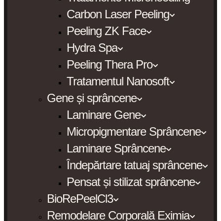
Carbon Laser Peeling
Peeling ZK Face
Hydra Spa
Peeling Thera Pro
Tratamentul Nanosoft
Gene și sprâncene
Laminare Gene
Micropigmentare Sprâncene
Laminare Sprâncene
Îndepărtare tatuaj sprâncene
Pensat și stilizat sprâncene
BioRePeelCl3
Remodelare Corporală Eximia