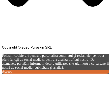
Copyright © 2026 Pureskin SRL
Folosim cookie-uri pentru a personaliza conținutul și reclamele, pentru a
oferi funcții de social media și pentru a analiza traficul nostru. De
asemenea, partajăm informații despre utilizarea site-ului nostru cu partenerii
noștri de social media, publicitate și analiză.
Accept