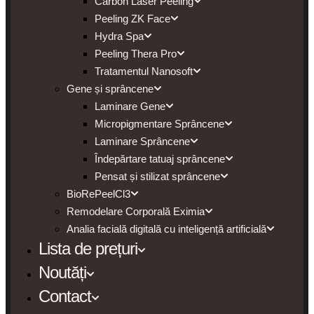
Carbon Laser Peeling
Peeling ZK Face
Hydra Spa
Peeling Thera Pro
Tratamentul Nanosoft
Gene și sprâncene
Laminare Gene
Micropigmentare Sprâncene
Laminare Sprâncene
Îndepărtare tatuaj sprâncene
Pensat și stilizat sprâncene
BioRePeelCl3
Remodelare Corporală Eximia
Analia facială digitală cu inteligență artificială
Lista de prețuri
Noutăți
Contact