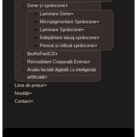
Gene și sprâncene
Laminare Gene
Micropigmentare Sprâncene
Laminare Sprâncene
Îndepărtare tatuaj sprâncene
Pensat și stilizat sprâncene
BioRePeelCl3
Remodelare Corporală Eximia
Analia facială digitală cu inteligență
artificială
Lista de prețuri
Noutăți
Contact