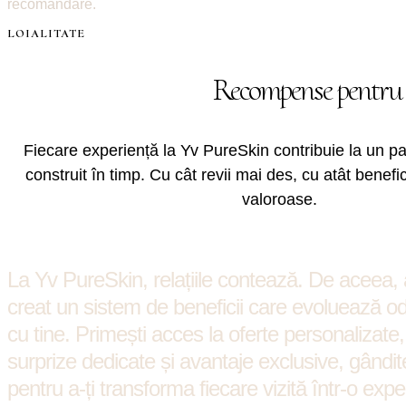
recomandare.
LOIALITATE
Recompense pentru f
Fiecare experiență la Yv PureSkin contribuie la un pa
construit în timp. Cu cât revii mai des, cu atât benefic
valoroase.
La Yv PureSkin, relațiile contează. De aceea,
creat un sistem de beneficii care evoluează o
cu tine. Primești acces la oferte personalizate,
surprize dedicate și avantaje exclusive, gândit
pentru a-ți transforma fiecare vizită într-o expe