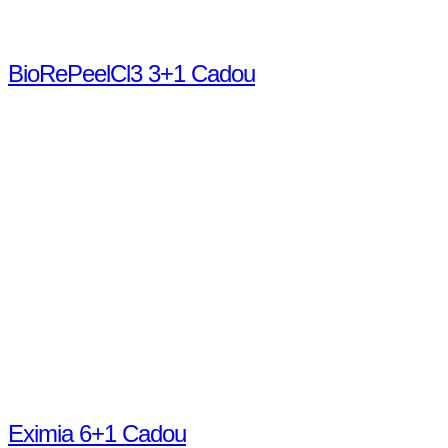
BioRePeelCl3 3+1 Cadou
Despre regenerare și glow natural La Yv PureSkin, fiecare tratament
este gândit pentru a-ți transforma pielea, dar și starea de
bine.BioRePeelCl3 nu este doar un peeling — este un proces de
biorevitalizare care acționează în profunzime, fără agresiune asupra
pielii. Fiecare ședință contribuie la curățarea, regenerarea și
uniformizarea tenului, oferindu-i un aspect sănătos și luminos.Prin
…
Un ritual complet de regenerare și revitalizare, conceput pentru a
reda pielii luminozitatea naturală, echilibrul și prospețimea.
Detalii
Eximia 6+1 Cadou