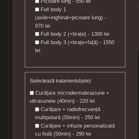
Picioare lung - 550 lei
Full body 1
(axile+inghinal+picioare lung) -
970 lei
Full body 2 (+brațe) - 1300 lei
Full body 3 (+brațe+față) - 1550
lei
Selectează tratamentul(ele):
Curățare microdermabraziune +
ultrasunete (40min) - 220 lei
Curățare + radiofrecvență
multipolară (50min) - 250 lei
Curățare + infuzie personalizată
cu fiolă (50min) - 290 lei