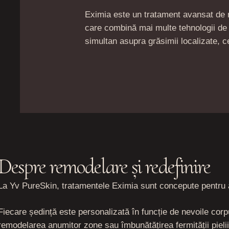
Eximia este un tratament avansat de 
care combină mai multe tehnologii de 
simultan asupra grăsimii localizate, celu
Despre remodelare și redefinire
La Yv PureSkin, tratamentele Eximia sunt concepute pentru a o
Fiecare ședință este personalizată în funcție de nevoile corpul
remodelarea anumitor zone sau îmbunătățirea fermității pielii