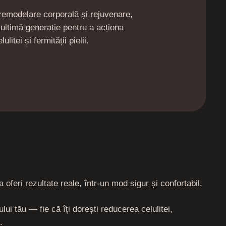
remodelare corporală și rejuvenare,
ultimă generație pentru a acționa
litei și fermității pielii.
feri rezultate reale, într-un mod sigur și confortabil.
ui tău — fie că îți dorești reducerea celulitei,
.