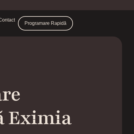
Contact
Programare Rapidă
re
ă Eximia