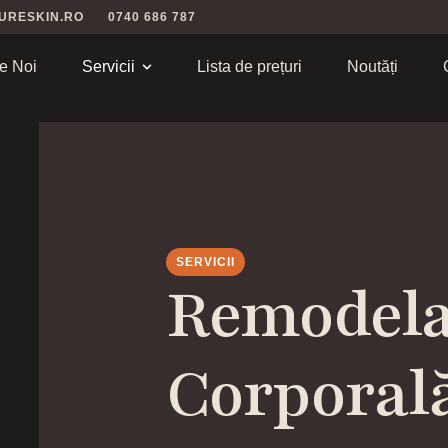
URESKIN.RO
0740 686 787
e Noi
Servicii
Lista de prețuri
Noutăți
SERVICII
Remodela
Corporal