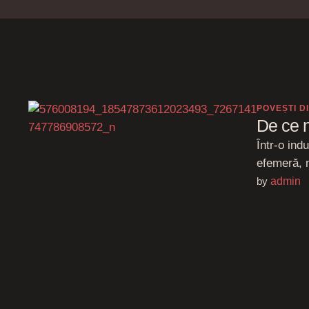
POVEȘTI D
De ce n
Într-o ind
efemeră, 
by 
admin