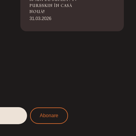
PURESKIN ÎN CASĂ
NOUĂ!
31.03.2026
R
Abonare