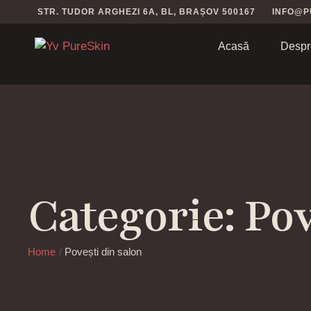
STR. TUDOR ARGHEZI 6A, BL, BRAȘOV 500167
INFO@P
Acasă
Despr
Categorie:
Pov
Home
/
Povești din salon